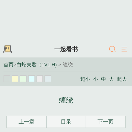
一起看书
首页
>
白蛇夫君（1V1 H)
> 缠绕
超小
小
中
大
超大
缠绕
上一章
目录
下一页