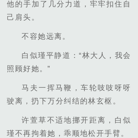
他的手加了几分力道，牢牢扣住自
己肩头。
不容她远离。
白似瑾平静道：“林大人，我会
照顾好她。”
马夫一挥马鞭，车轮吱吱呀呀
驶离，扔下万分纠结的林玄枢。
许萱草不适地挪开距离，白似
瑾不再拘着她，乖顺地松开手臂。