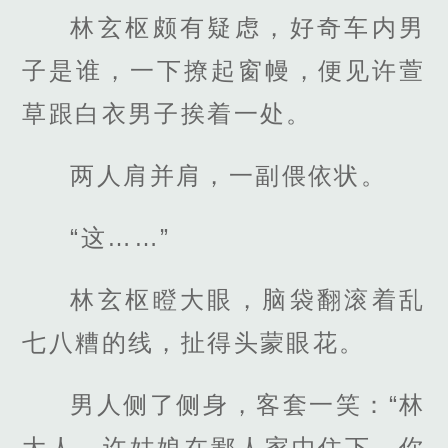
林玄枢颇有疑虑，好奇车内男
子是谁，一下撩起窗幔，便见许萱
草跟白衣男子挨着一处。
两人肩并肩，一副偎依状。
“这……”
林玄枢瞪大眼，脑袋翻滚着乱
七八糟的线，扯得头蒙眼花。
男人侧了侧身，客套一笑：“林
大人，许姑娘在鄙人家中住下，你