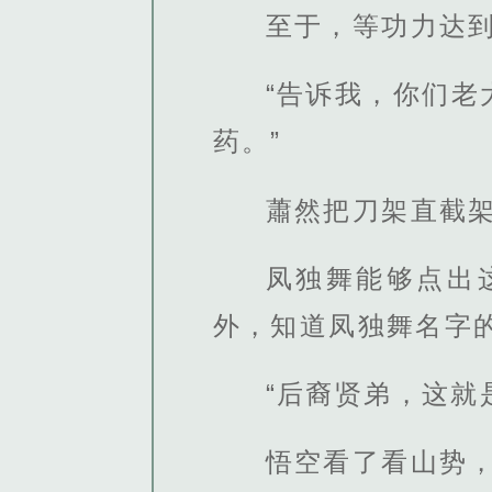
至于，等功力达
“告诉我，你们
药。”
蕭然把刀架直截
凤独舞能够点出
外，知道凤独舞名字
“后裔贤弟，这就
悟空看了看山势