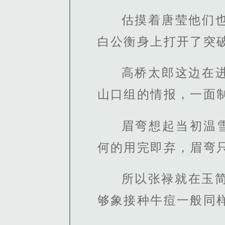
估摸着唐莹他们
白公衡身上打开了突
高桥太郎这边在
山口组的情报，一面
眉弯想起当初温
何的用完即弃，眉弯
所以张禄就在玉
够象接种牛痘一般同