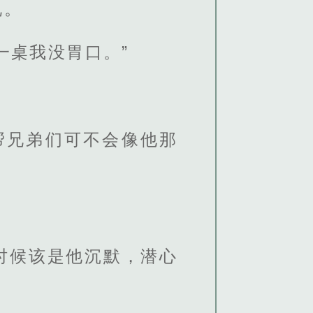
说。
一桌我没胃口。”
帮兄弟们可不会像他那
时候该是他沉默，潜心