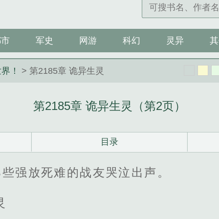
都市
军史
网游
科幻
灵异
其
世界！
> 第2185章 诡异生灵
第2185章 诡异生灵（第2页）
目录
那些强放死难的战友哭泣出声。
灵