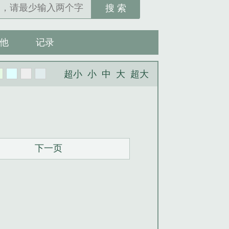
搜 索
他
记录
超小
小
中
大
超大
下一页