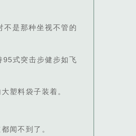
对不是那种坐视不管的
95式突击步健步如飞
的大塑料袋子装着。
道都闻不到了。